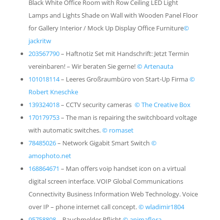
Black White Office Room with Row Ceiling LED Light
Lamps and Lights Shade on Wall with Wooden Panel Floor
for Gallery Interior / Mock Up Display Office Furniture
©
jackritw
203567790
–
Haftnotiz Set mit Handschrift: Jetzt Termin
vereinbaren! – Wir beraten Sie gerne!
© Artenauta
101018114
–
Leeres Großraumbüro von Start-Up Firma
©
Robert Kneschke
139324018
–
CCTV security cameras
© The Creative Box
170179753
–
The man is repairing the switchboard voltage
with automatic switches.
© romaset
78485026
–
Network Gigabit Smart Switch
©
amophoto.net
168864671
–
Man offers voip handset icon on a virtual
digital screen interface. VOIP Global Communications
Connectivity Business Information Web Technology. Voice
over IP – phone internet call concept.
© wladimir1804
95758808
–
Rauchmelder Pflicht
© animaflora