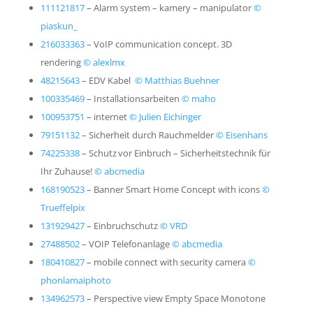
111121817
–
Alarm system – kamery – manipulator
©
piaskun_
216033363
–
VoIP communication concept. 3D
rendering
© alexlmx
48215643
–
EDV Kabel
© Matthias Buehner
100335469
–
Installationsarbeiten
© maho
100953751
–
internet
© Julien Eichinger
79151132
–
Sicherheit durch Rauchmelder
© Eisenhans
74225338
–
Schutz vor Einbruch – Sicherheitstechnik für
Ihr Zuhause!
© abcmedia
168190523
–
Banner Smart Home Concept with icons
©
Trueffelpix
131929427
–
Einbruchschutz
© VRD
27488502
–
VOIP Telefonanlage
© abcmedia
180410827
–
mobile connect with security camera
©
phonlamaiphoto
134962573
–
Perspective view Empty Space Monotone