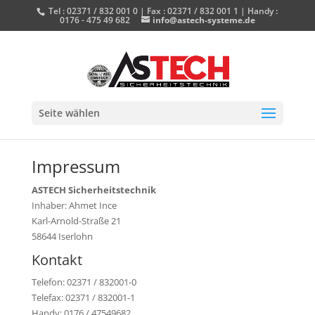
Tel : 02371 / 832 001 0 | Fax : 02371 / 832 001 1 | Handy :
0176 - 475 49 682
info@astech-systeme.de
Seite wählen
Impressum
ASTECH Sicherheitstechnik
Inhaber: Ahmet Ince
Karl-Arnold-Straße 21
58644 Iserlohn
Kontakt
Telefon: 02371 / 832001-0
Telefax: 02371 / 832001-1
Handy: 0176 / 47549682