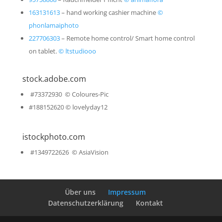
163131613
–
hand working cashier machine
©
phonlamaiphoto
227706303
–
Remote home control/ Smart home control
on tablet.
© ltstudiooo
stock.adobe.com
#73372930 © Coloures-Pic
#188152620 © lovelyday12
istockphoto.com
#1349722626 © AsiaVision
Über uns
Impressum
Datenschutzerklärung
Kontakt