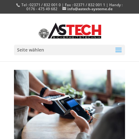
Tel : 02371 / 832 001 0 | Fax : 02371 / 832 001 1 | Handy :
0176 - 475 49 682
info@astech-systeme.de
Seite wählen