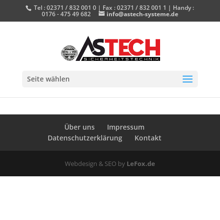
Tel : 02371 / 832 001 0 | Fax : 02371 / 832 001 1 | Handy :
0176 - 475 49 682
info@astech-systeme.de
Seite wählen
Über uns
Impressum
Datenschutzerklärung
Kontakt
Webdesign & SEO by
LeFox.de